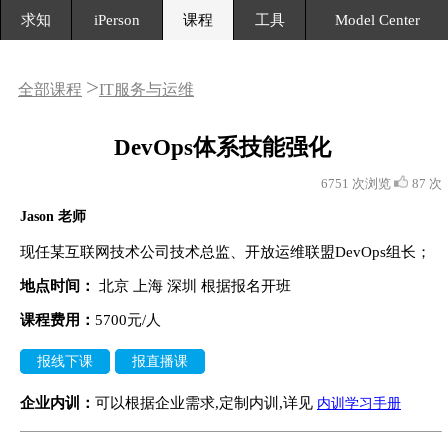
求知
iPerson
课程
工具
Model Center
>
全部课程
IT服务与运维
DevOps体系技能强化
6751 次浏览
87 次
Jason 老师
现任某互联网技术公司技术总监、开放运维联盟DevOps组长；
地点时间：
北京
上海
深圳
根据报名开班
课程费用
：
5700元/人
报线下课
报直播课
企业内训：
可以根据企业需求,定制内训,详见
内训学习手册