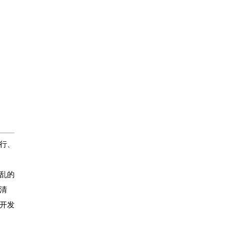
行、
乱的
清
开发