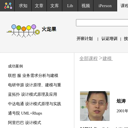
求知
文章
文库
Lib
视频
iPerson
课
开班计划
|
认证培训
|
技
>
全部课程
建模
成功案例
联想 服 业务需求分析与建模
电研华源 设计原理、建模与重
蓝拓扑 设计模式原理及应用
俎涛
中达电通 设计模式原理与实践
2001
通号院 UML+Rhaps
阿里巴巴 设计模式