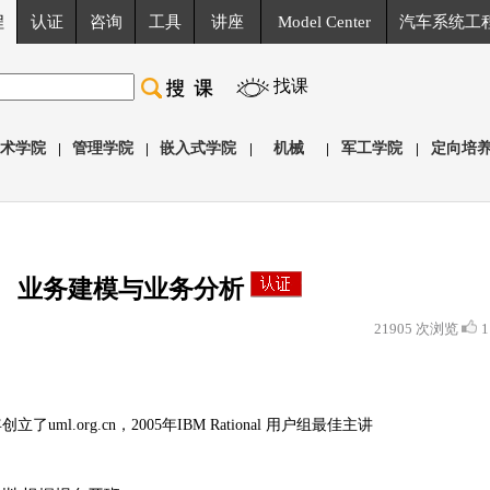
程
认证
咨询
工具
讲座
Model Center
汽车系统工
找课
术学院
|
管理学院
|
嵌入式学院
|
机械
|
军工学院
|
定向培
业务建模与业务分析
21905 次浏览
1
年创立了uml.org.cn，2005年IBM Rational 用户组最佳主讲