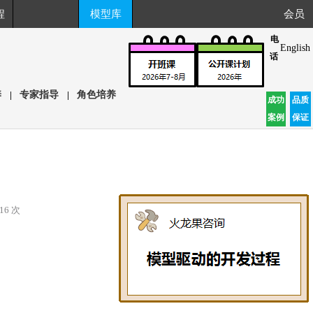
程
模型库
会员
电
English
话
养
|
专家指导
|
角色培养
成功
品质
案例
保证
16 次