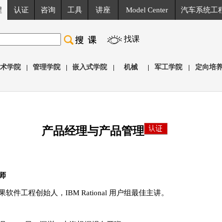
程
认证
咨询
工具
讲座
Model Center
汽车系统工
找课
术学院
|
管理学院
|
嵌入式学院
|
机械
|
军工学院
|
定向培
产品经理与产品管理
师
果软件工程创始人，IBM Rational 用户组最佳主讲。