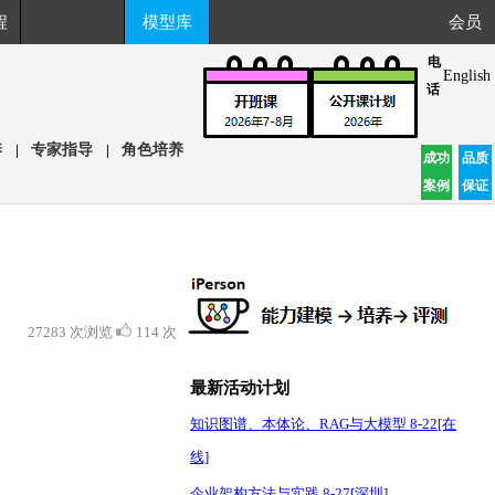
程
模型库
会员
电
English
话
养
|
专家指导
|
角色培养
成功
品质
案例
保证
27283 次浏览
114 次
最新活动计划
知识图谱、本体论、RAG与大模型 8-22[在
线]
企业架构方法与实践 8-27[深圳]