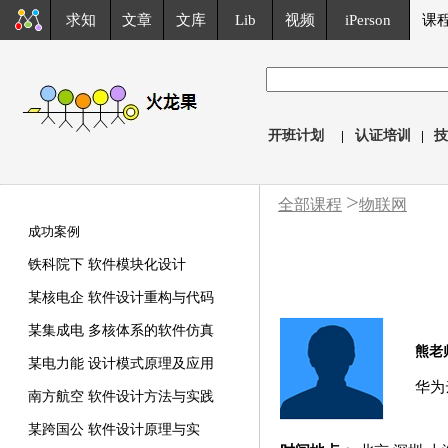
求知
文章
文库
Lib
视频
iPerson
课
开班计划
|
认证培训
|
技
>
全部课程
物联网
成功案例
铁科院下 软件模块化设计
某核电企 软件设计重构与代码
某集成电 多核体系的软件仿真
熊老
某电力能 设计模式原理及应用
华为
南方航空 软件设计方法与实践
某跨国公 软件设计原理与实