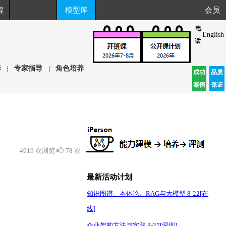
程
模型库
会员
电
English
话
养
|
专家指导
|
角色培养
成功
品质
案例
保证
4919 次浏览
78 次
最新活动计划
知识图谱、本体论、RAG与大模型 8-22[在
线]
企业架构方法与实践 8-27[深圳]