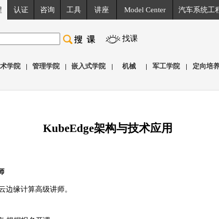
程
认证
咨询
工具
讲座
Model Center
汽车系统工
找课
术学院
|
管理学院
|
嵌入式学院
|
机械
|
军工学院
|
定向培
KubeEdge架构与技术应用
师
云边缘计算高级讲师。