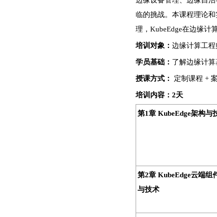
边缘设备管理、边缘自治
临的挑战。本课程理论和实
理，KubeEdge在边缘
培训对象：
边缘计算工程
学员基础：
了解边缘计算
授课方式：
定制课程 + 
培训
内容：2天
第1章 KubeEdge架构与
第2章 KubeEdge云端
与技术