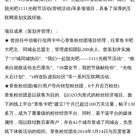
脱光吧1111光棍节活动(营销活动)等多项项目，具备了深厚的互
联网策划实践经验。
项目成果（策划并管理）：
★ 曾担任中信银行信用卡中心章鱼粉丝团项目经理，任章鱼卡吧
大吧主、同城会总盟主，管理虚拟团队200余人。曾策划并实施
了“37城同城快闪”、“我们一起脱光吧——1111光棍节活动”、“敢
表白就敢送你去巴厘岛”、“38腐女节，我把节操献给你”、“光电
火石计划”、“x特攻队虚拟社区”等一系列互联网活动。
★章鱼粉丝团(银行用户导向转型粉丝团，6个月百万粉丝)
章鱼粉丝团是以获客为目的、以O2O为形式的粉丝经济项目。旗
下的线上平台”章鱼卡吧”建立7个月已超过100万关注量，帖子130
多万，成为了重量级的粉丝经营平台。同时，基于该平台的媒体
属性，现以联结数百家商户，并在42个城市形成了同城会，负责
线下体验活动的组织。章鱼粉丝团在2014年3月14日与百度签署